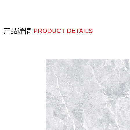
产品详情
PRODUCT DETAILS