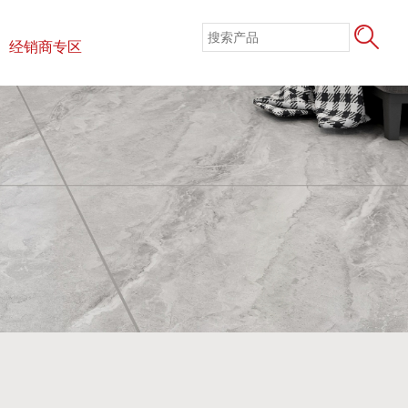
经销商专区